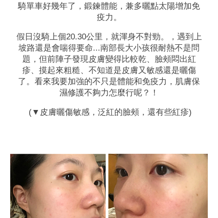
騎單車
好幾年了
，鍛鍊體能，兼多曬點太陽增加免
疫力。
假日沒騎上個20.30公里，就渾身不對勁。，遇到上
坡路還是會喘得要命...南部長大小孩很耐熱不是問
題，但前陣子發現皮膚變得比較乾、臉頰悶出紅
疹、摸起來粗糙、不知道是皮膚又敏感還是曬傷
了。看來我要加強的不只是體能和免疫力，肌膚保
濕修護不夠力怎麼行呢？！
(▼皮膚曬傷敏感，泛紅的臉頰，還有些紅疹)