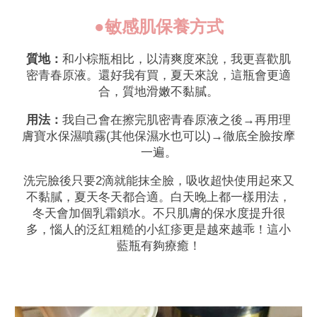
●敏感肌保養方式
質地：
和小棕瓶相比，以清爽度來說，我更喜歡肌
密青春原液。還好我有買，夏天來說，這瓶會更適
合，質地滑嫩不黏膩。
用法：
我自己會在擦完肌密青春原液之後→再用理
膚寶水保濕噴霧(其他保濕水也可以)→徹底全臉按摩
一遍。
洗完臉後只要2滴就能抹全臉，吸收超快使用起來又
不黏膩，夏天冬天都合適。白天晚上都一樣用法，
冬天會加個乳霜鎖水。不只肌膚的保水度提升很
多，惱人的泛紅粗糙的小紅疹更是越來越乖！這小
藍瓶有夠療癒！