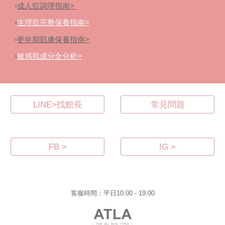
▫️
成人痘調理指南>
▫️
生理
痘
完整保養
指南>
▫️
更年期肌膚保養指南>
▫️
敏感肌成分全分析>
LINE>找館長
常見問題
FB >
IG >
客服時間：平日10:00 - 19:00