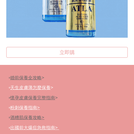
立即購
▫️
婚前保養全攻略
>
▫️
天生皮膚薄怎麼保養
>
▫️
懷孕皮膚保養完整指南
>
▫️
粉刺保養指南>
▫️
酒糟肌保養攻略
>
▫️
出國前大爆痘急救指南
>