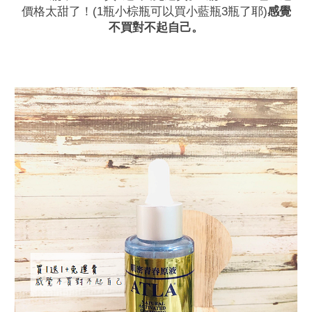
價格太甜了！(1瓶小棕瓶可以買小藍瓶3瓶了耶)
感覺
不買對不起自己。