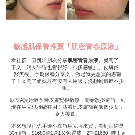
敏感肌保養推薦「肌密青春原液」
看社群一直跳出朋友分享
肌密青春原液
。就爬了一
下文，網友評論也都很好，很多感敏肌、皮膚炎、
醫美後、孕期保養分享文，激起我更想買的慾望
了！又問了姐妹群有沒有人用過，沒想到還挺不少
呢。
朋友A說她懷孕時皮膚變很敏感，開始改擦這瓶，到
現在生完也持續在用！我看她皮膚簡直像個少女，
令人羨慕。
本來想說把先手邊小棕瓶用完再來買，看到官網是
30ml/瓶，$1680買1送1又免運費。2瓶$1680~哇！這