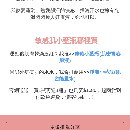
我熱愛運動，熱愛飆汗的快感，揮灑汗水也擁有光
滑閃閃動人好膚質，妳也可以。
敏感肌小藍瓶哪裡買
運動後肌膚乾燥泛紅？我推>>
療癒小藍瓶(肌密青春
原液)
※另外痘痘肌的水水，我會推薦用>>
淨膚小藍瓶(肌
密能量水)
官網通通「買1瓶再送1瓶」也只要$1680，超商貨到
付款免運費，價格很甜吧！
更多推薦分享