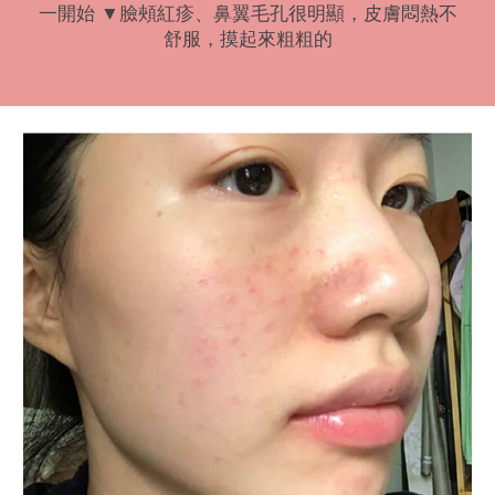
一開始 ▼臉頰紅疹、鼻翼毛孔很明顯，皮膚悶熱不
舒服，摸起來粗粗的