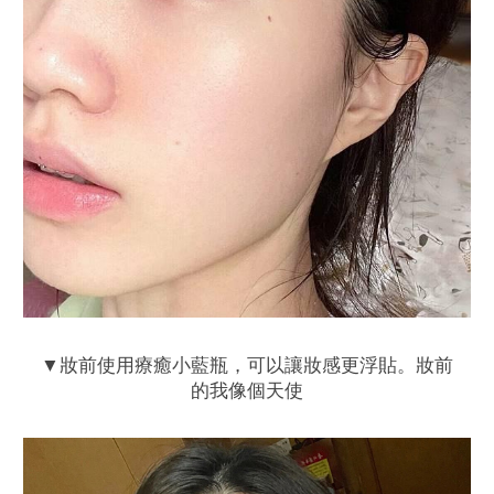
▼妝前使用療癒小藍瓶，可以讓妝感更浮貼。妝前
的我像個天使