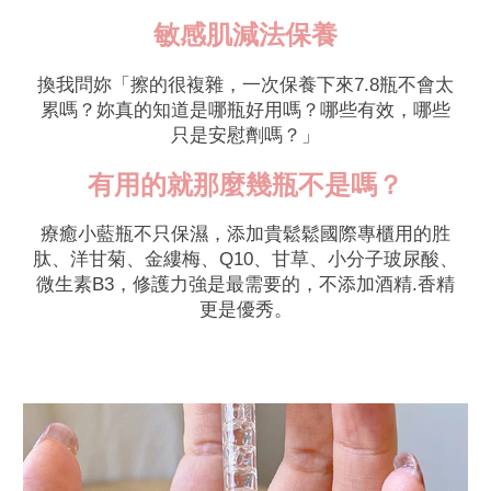
敏感肌減法保養
換我問妳「擦的很複雜，一次保養下來7.8瓶不會太
累嗎？妳真的知道是哪瓶好用嗎？哪些有效，哪些
只是安慰劑嗎？」
有用的就那麼幾瓶不是嗎？
療癒小藍瓶不只保濕，添加貴鬆鬆國際專櫃用的胜
肽、洋甘菊、金縷梅、Q10、甘草、小分子玻尿酸、
微生素B3，修護力強是最需要的，不添加酒精.香精
更是優秀。