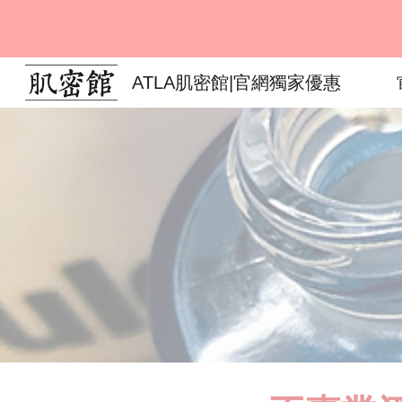
Sk
ATLA肌密館|官網獨家優惠