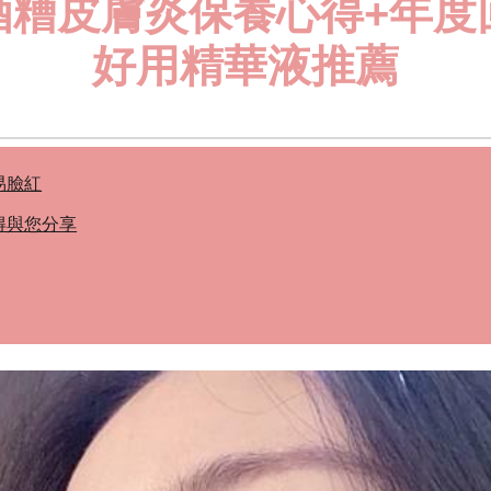
酒糟皮膚炎保養心得+年度
好用精華液推薦
易臉紅
得與您分享