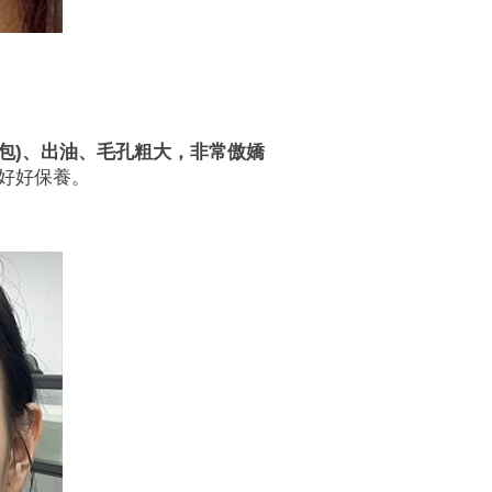
包)、出油、毛孔粗大，非常傲嬌
好好保養。