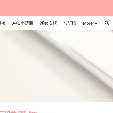
ion
More
原液
A+B小藍瓶
新娘安瓶
🛒訂購