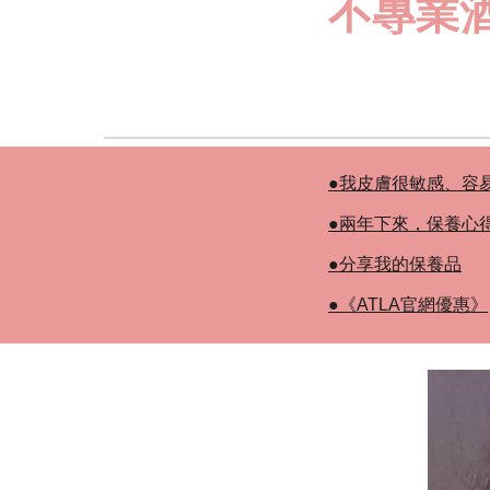
不專業
●我皮膚很敏感、容
●兩年下來，保養心
●分享我的保養品
●《ATLA官網優惠》