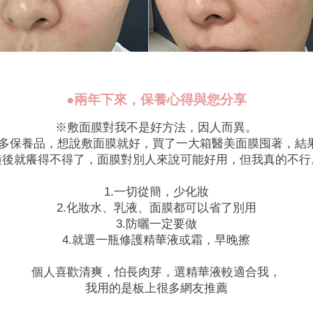
●兩年下來，保養心得與您分享
※敷面膜對我不是好方法，因人而異。
保養品，想說敷面膜就好，買了一大箱醫美面膜囤著，結果.
鐘後就癢得不得了，面膜對別人來說可能好用，但我真的不行
1.一切從簡，少化妝
2.化妝水、乳液、面膜都可以省了別用
3.防曬一定要做
4.就選一瓶修護精華液或霜，早晚擦
個人喜歡清爽，怕長肉芽，選精華液較適合我，
我用的是板上很多網友推薦