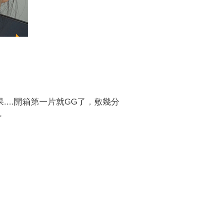
...開箱第一片就GG了，敷幾分
。