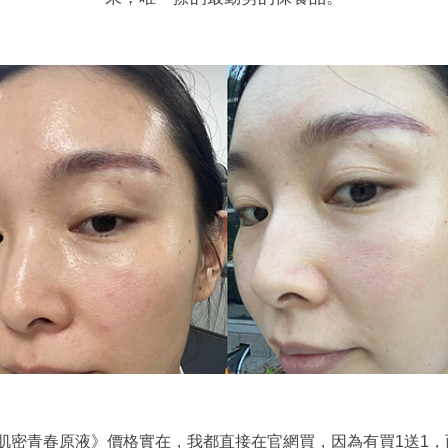
肌密青春原液》價格實在，我都直接在官網買，因為有買1送1