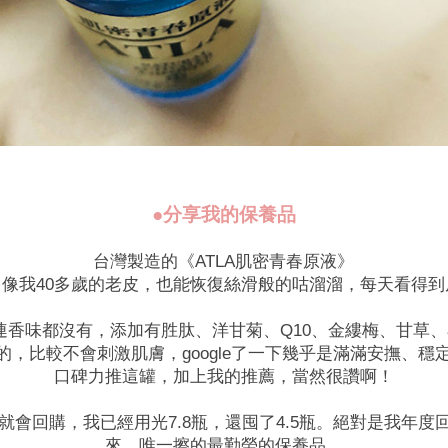
●分享我的保養品
台灣製造的《ATLA肌密青春原液》
、像我40多歲的老皮，也能恢復絲滑般的咕溜溜，每天看得到
連香味都沒有，添加有胜肽、洋甘菊、Q10、金縷梅、甘草、
，比較不會刺激肌膚，google了一下幾乎是滿滿安撫、
口碑力推這罐，加上我的推薦，當然很讚啊！
就會回購，我已經用光7.8瓶，還囤了4.5瓶。絕對是我年度回購
來，唯一擦的最勤勞的保養品。