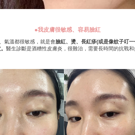
●我皮膚很敏感、容易臉紅
、氣溫都很敏感，就是會
臉紅、燙、長紅疹(或是像蚊子叮一
皮。
醫生診斷是酒糟性皮膚炎，很難治，需要長時間的抗戰和