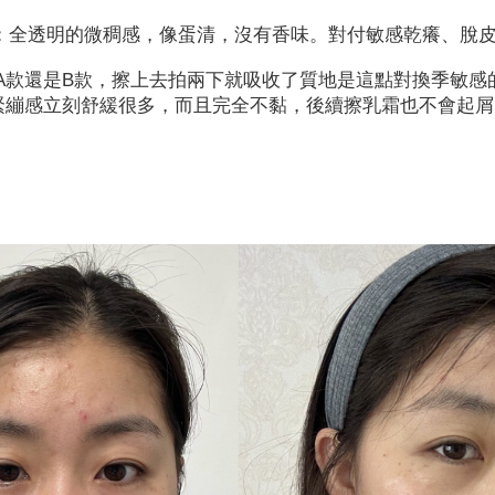
液：全透明的微稠感，像蛋清，沒有香味。對付敏感乾癢、脫
是A款還是B款，擦上去拍兩下就吸收了質地是這點對換季敏感的
緊繃感立刻舒緩很多，而且完全不黏，後續擦乳霜也不會起屑