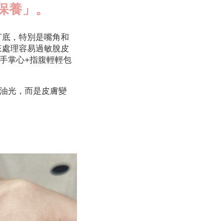
保養」。
打底，特別是嘴角和
處理容易過敏脫皮
手掌心+指腹輕輕包
油光，而是皮膚變