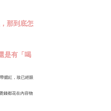
濕，那到底怎
還是有「喝
帶腮紅，妝已經眼
感覺錢都花在內容物