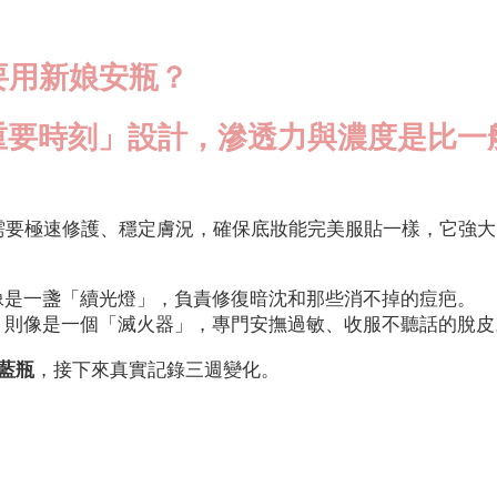
要用新娘安瓶？
重要時刻」設計，滲透力與濃度是比一
需要極速修護、穩定膚況，確保底妝能完美服貼一樣，它強大
。
：像是一盞「續光燈」，負責修復暗沈和那些消不掉的痘疤。
液：則像是一個「滅火器」，專門安撫過敏、收服不聽話的脫皮
小藍瓶
，接下來真實記錄三週變化。