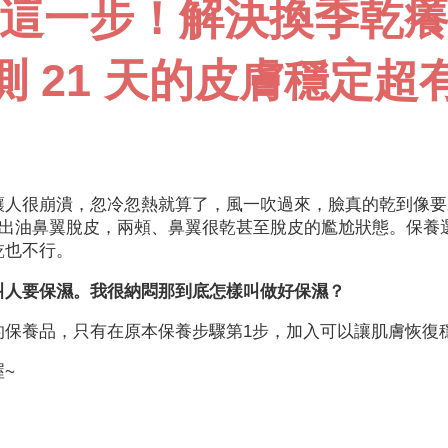
這一步！解決換季乾
測 21 天的皮膚穩定超
讓人很崩潰，忽冷忽熱就算了，風一吹過來，臉真的乾到像要
字出油鼻翼脫皮，兩頰、鼻翼很乾甚至脫皮的尷尬狀態。保養
乾也不行。
叫人要保濕。我很納悶那到底怎樣叫做好保濕？
的保養品，只有在原本保養步驟第1步，加入可以讓肌膚恢復
~