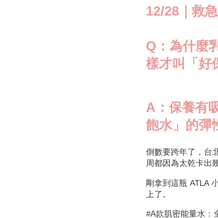
12/28｜救
Q：為什麼
樣才叫「好
A：保養有
飽水」的彈
倒數要跨年了，台
周都因為太乾卡出
剛拿到這瓶 ATL
上了。
#A款肌密能量水