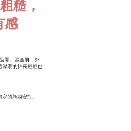
癢粗糙，
有感
裂開。混合肌，外
選滋潤的怕長痘痘也
穩定的新娘安瓶。