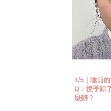
1/5｜睡前
Q：換季除
麼辦？