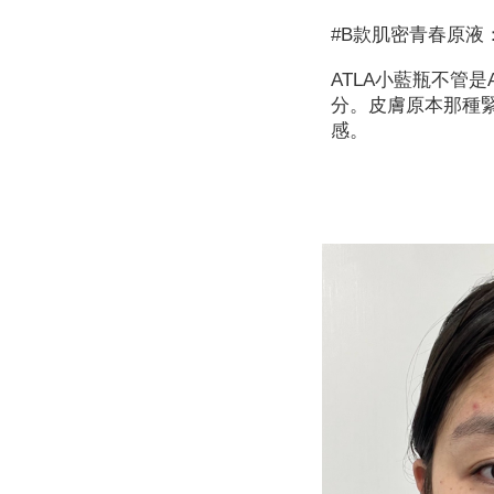
#B款肌密青春原
ATLA小藍瓶不管
分。皮膚原本那種
感。