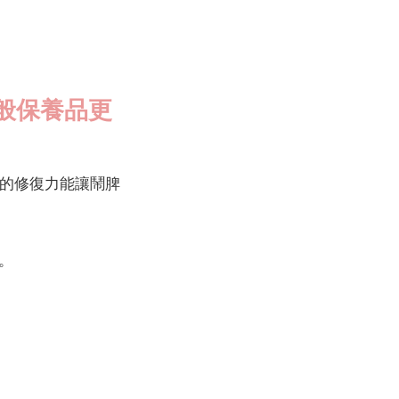
般保養品更
的修復力能讓鬧脾
。