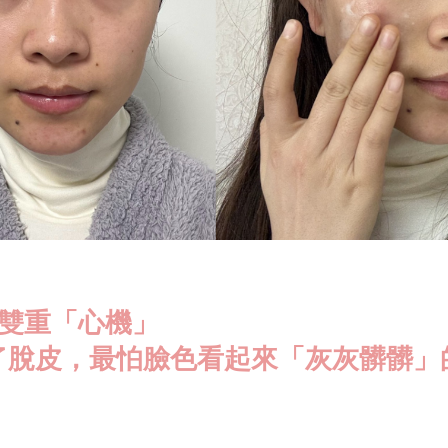
的雙重「心機」
了脫皮，最怕臉色看起來「灰灰髒髒」