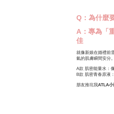
Q：為什麼
A：專為「
佳
就像新娘在婚禮前
氣的肌膚瞬間安分
A款 肌密能量水
B款 肌密青春原
朋友推坑我
ATLA