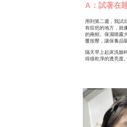
A：試著在
用到第二週，我試
有痘疤的地方，就
的兩頰。保濕噴霧
覆按壓，讓保養品
隔天早上起床洗臉
得很乾淨的透亮度