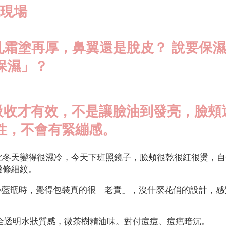
急現場
乳霜塗再厚，鼻翼還是脫皮？ 說要保
保濕」？
吸收才有效，不是讓臉油到發亮，臉頰
性，不會有緊繃感。
北冬天變得很濕冷，今天下班照鏡子，臉頰很乾很紅很燙，自
幾條細紋。
A 小藍瓶時，覺得包裝真的很「老實」，沒什麼花俏的設計，
：全透明水狀質感，微茶樹精油味。對付痘痘、痘疤暗沉。