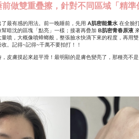
睡前做雙重疊擦，針對不同區域「精準
出了最有感的用法。前一晚睡前，先用
A肌密能量水
在全臉
像幫暗沈的區塊「點亮」一樣；接著再疊加
B肌密青春原液
來
大量噴，大概像噴蟑螂般，整張臉水快滴下來的程度，再用雙
吸收。記得~記得~千萬不要拍打！！
時，皮膚摸起來超平滑！最明顯的是膚色變亮了，那種亮不是
。