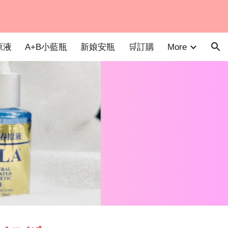
ion
More
原液
A+B小藍瓶
新娘安瓶
🛒訂購